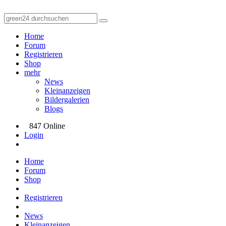
Home
Forum
Registrieren
Shop
mehr
News
Kleinanzeigen
Bildergalerien
Blogs
847 Online
Login
Home
Forum
Shop
Registrieren
News
Kleinanzeigen