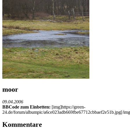
moor
09.04.2006
BBCode zum Einbetten:
[img]https://green-
24.de/forum/albumpic/a6ce023adb669fbe67712cbbaef2e51b.jpg[/img
Kommentare