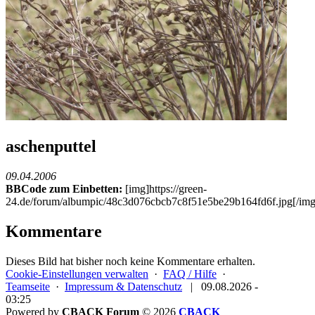
aschenputtel
09.04.2006
BBCode zum Einbetten:
[img]https://green-
24.de/forum/albumpic/48c3d076cbcb7c8f51e5be29b164fd6f.jpg[/img
Kommentare
Dieses Bild hat bisher noch keine Kommentare erhalten.
Cookie-Einstellungen verwalten
·
FAQ / Hilfe
·
Teamseite
·
Impressum & Datenschutz
|
09.08.2026 -
03:25
Powered by
CBACK Forum
© 2026
CBACK