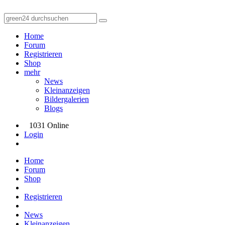
Home
Forum
Registrieren
Shop
mehr
News
Kleinanzeigen
Bildergalerien
Blogs
1031 Online
Login
Home
Forum
Shop
Registrieren
News
Kleinanzeigen