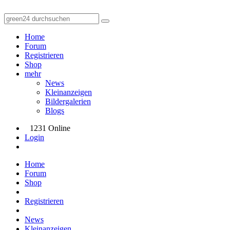
Home
Forum
Registrieren
Shop
mehr
News
Kleinanzeigen
Bildergalerien
Blogs
1231 Online
Login
Home
Forum
Shop
Registrieren
News
Kleinanzeigen