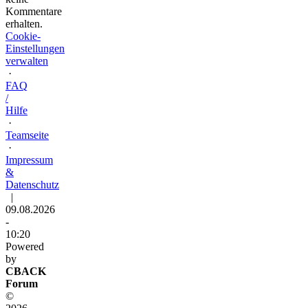
Kommentare
erhalten.
Cookie-
Einstellungen
verwalten
·
FAQ
/
Hilfe
·
Teamseite
·
Impressum
&
Datenschutz
|
09.08.2026
-
10:20
Powered
by
CBACK
Forum
©