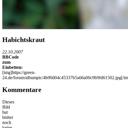
Habichtskraut
22.10.2007
BBCode
zum
Einbetten:
[img]https://green-
24.de/forum/albumpic/4b90d04c45337b5a66a00c9b9fd61502.jpg[/im
Kommentare
Dieses
Bild
hat
bisher
noch
keine