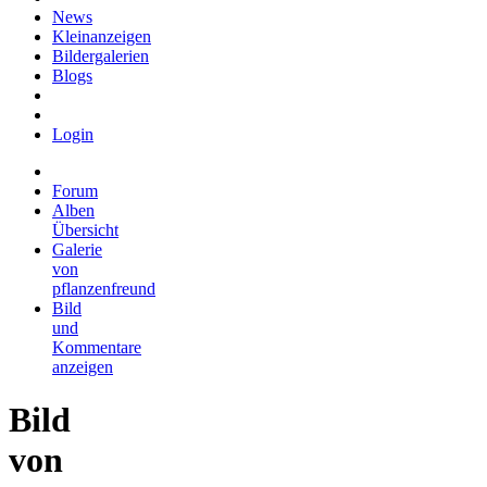
News
Kleinanzeigen
Bildergalerien
Blogs
Login
Forum
Alben
Übersicht
Galerie
von
pflanzenfreund
Bild
und
Kommentare
anzeigen
Bild
von