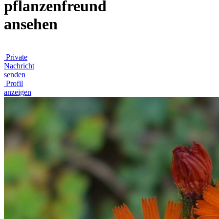
pflanzenfreund
ansehen
Private
Nachricht
senden
Profil
anzeigen