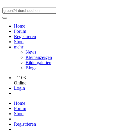
Home
Forum
Registrieren
Shop
mehr
News
Kleinanzeigen
Bildergalerien
Blogs
1103
Online
Login
Home
Forum
Shop
Registrieren