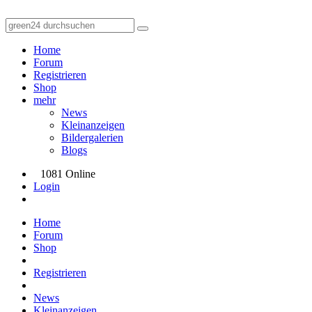
Home
Forum
Registrieren
Shop
mehr
News
Kleinanzeigen
Bildergalerien
Blogs
1081 Online
Login
Home
Forum
Shop
Registrieren
News
Kleinanzeigen