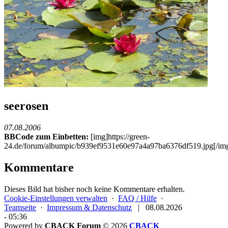
seerosen
07.08.2006
BBCode zum Einbetten:
[img]https://green-
24.de/forum/albumpic/b939ef9531e60e97a4a97ba6376df519.jpg[/im
Kommentare
Dieses Bild hat bisher noch keine Kommentare erhalten.
Cookie-Einstellungen verwalten
·
FAQ / Hilfe
·
Teamseite
·
Impressum & Datenschutz
|
08.08.2026
- 05:36
Powered by
CBACK Forum
© 2026
CBACK