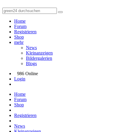
Home
Forum
Registrieren
Shop
mehr
News
Kleinanzeigen
Bildergalerien
Blogs
986 Online
Login
Home
Forum
Shop
Registrieren
News
Kleinanzeigen