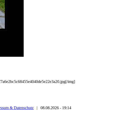
/2f7a6e2bc5c68455e4040de5e22e3a20.jpg[/img]
essum & Datenschutz
|
08.08.2026 - 19:14