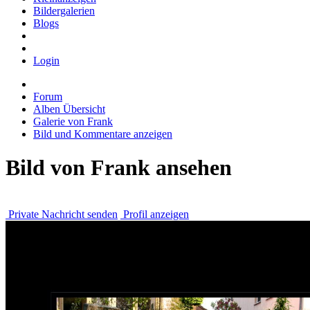
Bildergalerien
Blogs
Login
Forum
Alben Übersicht
Galerie von Frank
Bild und Kommentare anzeigen
Bild von Frank ansehen
Private Nachricht senden
Profil anzeigen