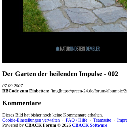
Der Garten der heilenden Impulse - 002
07.09.2007
BBCode zum Einbetten:
[img]https://green-24.de/forum/albumpic
Kommentare
Dieses Bild hat bisher noch keine Kommentare erhalten.
Cookie-Einstellungen verwalten
·
FAQ / Hilfe
·
Teamseite
·
Impr
Powered by
CBACK Forum
© 2026
CBACK Software