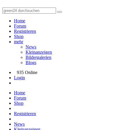
Home
Forum
Registrieren
Shop
mehr
News
Kleinanzeigen
Bildergalerien
Blogs
935 Online
Login
Home
Forum
Shop
Registrieren
News
Kleinanzeigen