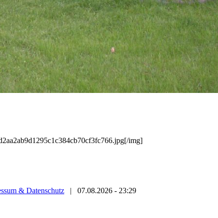
/2d2aa2ab9d1295c1c384cb70cf3fc766.jpg[/img]
essum & Datenschutz
|
07.08.2026 - 23:29