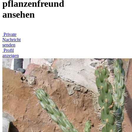
pflanzenfreund
ansehen
Private
Nachricht
senden
Profil
anzeigen