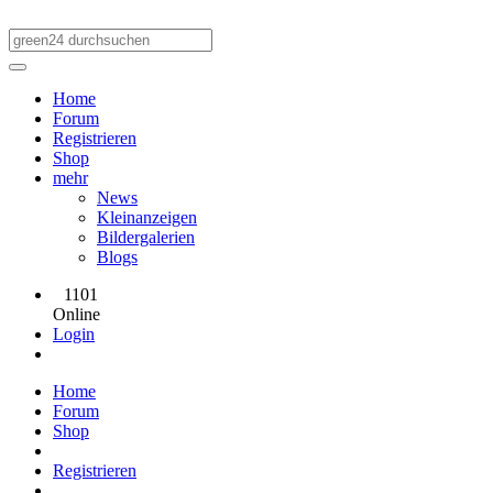
Home
Forum
Registrieren
Shop
mehr
News
Kleinanzeigen
Bildergalerien
Blogs
1101
Online
Login
Home
Forum
Shop
Registrieren