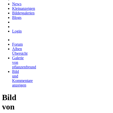
News
Kleinanzeigen
Bildergalerien
Blogs
Login
Forum
Alben
Übersicht
Galerie
von
pflanzenfreund
Bild
und
Kommentare
anzeigen
Bild
von