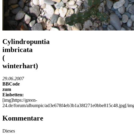
Cylindropuntia
imbricata
(
winterhart)
29.06.2007
BBCode
zum
Einbetten:
[img]https://green-
24.de/forum/albumpic/ad3e678f4eb3b1a38f271e0bbe815c48.jpg[/im
Kommentare
Dieses