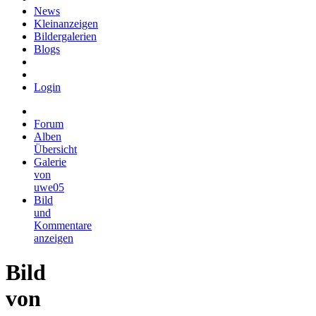
News
Kleinanzeigen
Bildergalerien
Blogs
Login
Forum
Alben
Übersicht
Galerie
von
uwe05
Bild
und
Kommentare
anzeigen
Bild
von