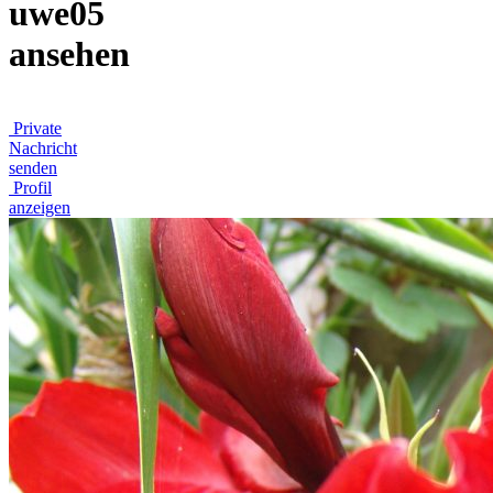
uwe05
ansehen
Private
Nachricht
senden
Profil
anzeigen