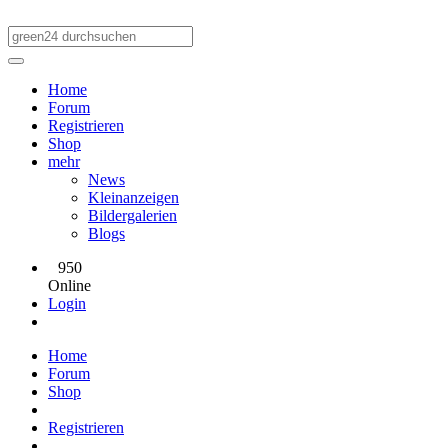
Home
Forum
Registrieren
Shop
mehr
News
Kleinanzeigen
Bildergalerien
Blogs
950
Online
Login
Home
Forum
Shop
Registrieren