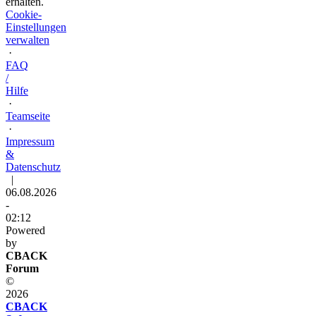
erhalten.
Cookie-
Einstellungen
verwalten
·
FAQ
/
Hilfe
·
Teamseite
·
Impressum
&
Datenschutz
|
06.08.2026
-
02:12
Powered
by
CBACK
Forum
©
2026
CBACK