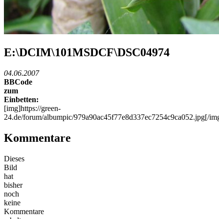
E:\DCIM\101MSDCF\DSC04974
04.06.2007
BBCode
zum
Einbetten:
[img]https://green-
24.de/forum/albumpic/979a90ac45f77e8d337ec7254c9ca052.jpg[/im
Kommentare
Dieses
Bild
hat
bisher
noch
keine
Kommentare