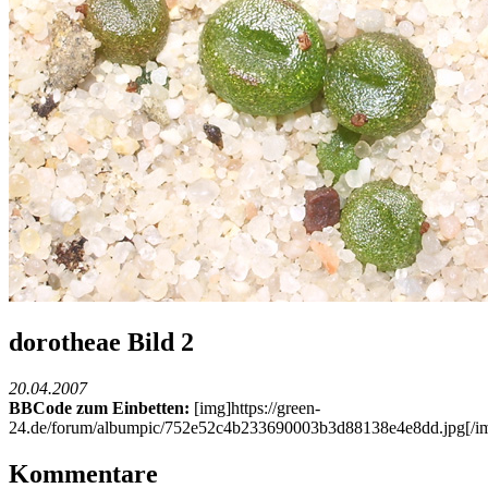
dorotheae Bild 2
20.04.2007
BBCode zum Einbetten:
[img]https://green-
24.de/forum/albumpic/752e52c4b233690003b3d88138e4e8dd.jpg[/i
Kommentare