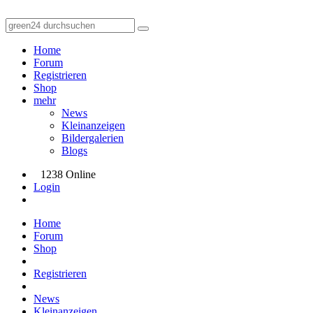
Home
Forum
Registrieren
Shop
mehr
News
Kleinanzeigen
Bildergalerien
Blogs
1238 Online
Login
Home
Forum
Shop
Registrieren
News
Kleinanzeigen