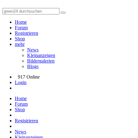
Home
Forum
Registrieren
Shop
mehr
News
Kleinanzeigen
Bildergalerien
Blogs
917 Online
Login
Home
Forum
Shop
Registrieren
News
Kleinanzeigen