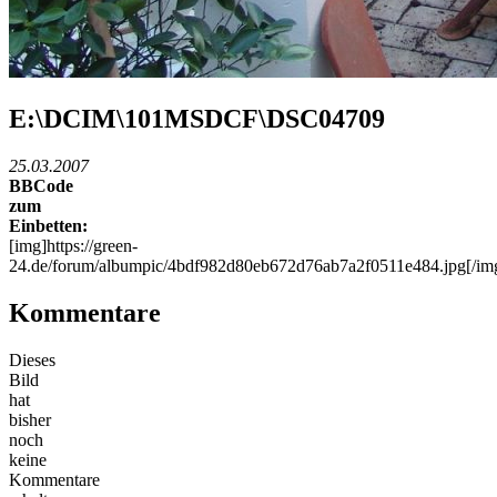
E:\DCIM\101MSDCF\DSC04709
25.03.2007
BBCode
zum
Einbetten:
[img]https://green-
24.de/forum/albumpic/4bdf982d80eb672d76ab7a2f0511e484.jpg[/im
Kommentare
Dieses
Bild
hat
bisher
noch
keine
Kommentare