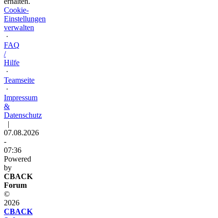
erhalten.
Cookie-
Einstellungen
verwalten
·
FAQ
/
Hilfe
·
Teamseite
·
Impressum
&
Datenschutz
|
07.08.2026
-
07:36
Powered
by
CBACK
Forum
©
2026
CBACK