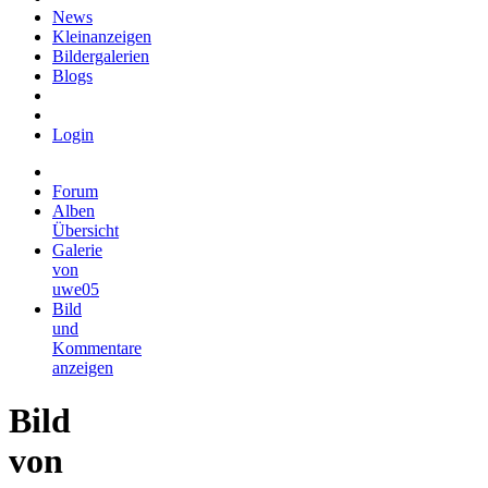
News
Kleinanzeigen
Bildergalerien
Blogs
Login
Forum
Alben
Übersicht
Galerie
von
uwe05
Bild
und
Kommentare
anzeigen
Bild
von