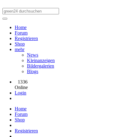
Home
Forum
Registrieren
Shop
mehr
News
Kleinanzeigen
Bildergalerien
Blogs
1336
Online
Login
Home
Forum
Shop
Registrieren