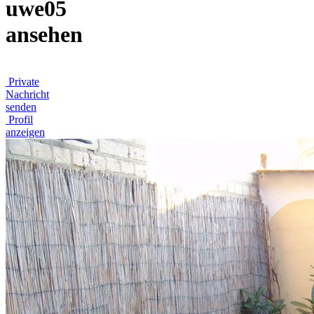
uwe05
ansehen
Private
Nachricht
senden
Profil
anzeigen