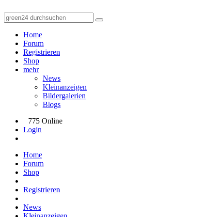
Home
Forum
Registrieren
Shop
mehr
News
Kleinanzeigen
Bildergalerien
Blogs
775 Online
Login
Home
Forum
Shop
Registrieren
News
Kleinanzeigen