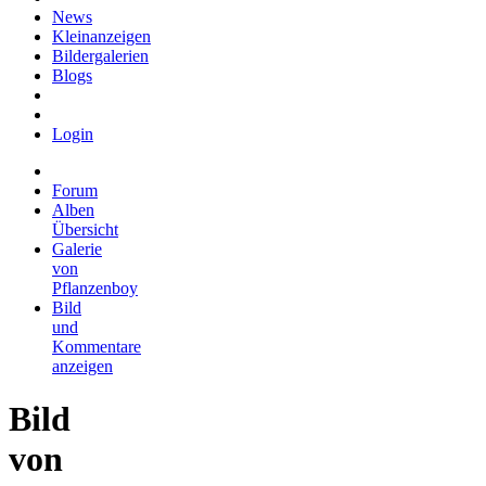
News
Kleinanzeigen
Bildergalerien
Blogs
Login
Forum
Alben
Übersicht
Galerie
von
Pflanzenboy
Bild
und
Kommentare
anzeigen
Bild
von