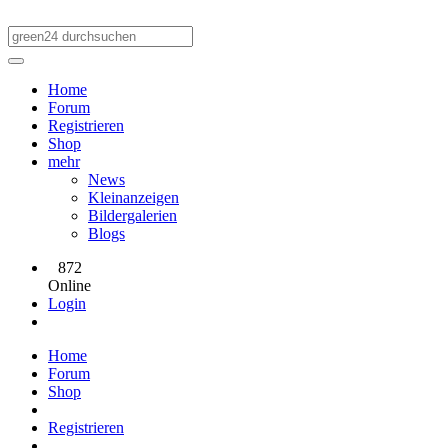
Home
Forum
Registrieren
Shop
mehr
News
Kleinanzeigen
Bildergalerien
Blogs
872
Online
Login
Home
Forum
Shop
Registrieren