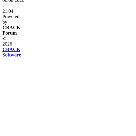
06.08.2026
-
21:04
Powered
by
CBACK
Forum
©
2026
CBACK
Software
Diese
Seite
verwendet
Cookies
Diese
Seite
verwendet
Cookies
und
andere