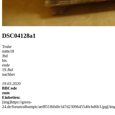
DSC04128a1
Truhe
mitte18
Jhd
bis
ende
19.Jhd
nachher
19.03.2020
BBCode
zum
Einbetten:
[img]https://green-
24.de/forum/albumpic/aef851f60dfe347d2309645540cbd6b3.jpg[/im