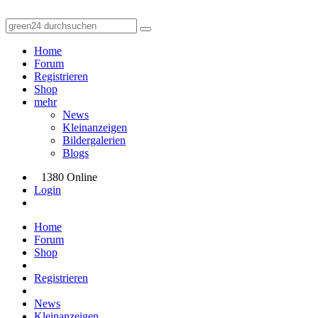
Home
Forum
Registrieren
Shop
mehr
News
Kleinanzeigen
Bildergalerien
Blogs
1380 Online
Login
Home
Forum
Shop
Registrieren
News
Kleinanzeigen