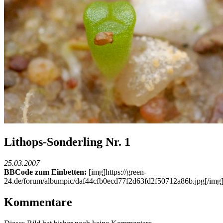
Lithops-Sonderling Nr. 1
25.03.2007
BBCode zum Einbetten:
[img]https://green-
24.de/forum/albumpic/daf44cfb0ecd77f2d63fd2f50712a86b.jpg[/img
Kommentare