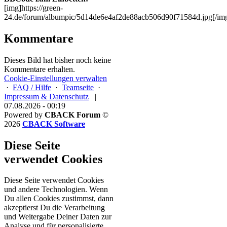
[img]https://green-
24.de/forum/albumpic/5d14de6e4af2de88acb506d90f71584d.jpg[/im
Kommentare
Dieses Bild hat bisher noch keine
Kommentare erhalten.
Cookie-Einstellungen verwalten
·
FAQ / Hilfe
·
Teamseite
·
Impressum & Datenschutz
|
07.08.2026 - 00:19
Powered by
CBACK Forum
©
2026
CBACK Software
Diese Seite
verwendet Cookies
Diese Seite verwendet Cookies
und andere Technologien. Wenn
Du allen Cookies zustimmst, dann
akzeptierst Du die Verarbeitung
und Weitergabe Deiner Daten zur
Analyse und für personalisierte