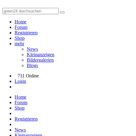
Home
Forum
Registrieren
Shop
mehr
News
Kleinanzeigen
Bildergalerien
Blogs
711 Online
Login
Home
Forum
Shop
Registrieren
News
Kleinanzeigen