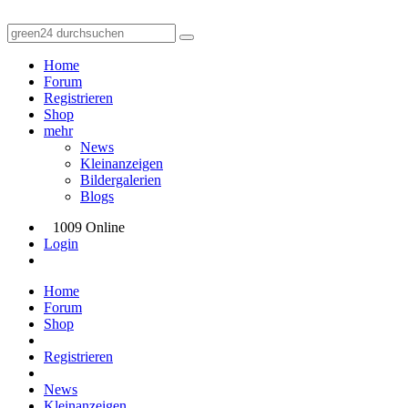
Home
Forum
Registrieren
Shop
mehr
News
Kleinanzeigen
Bildergalerien
Blogs
1009 Online
Login
Home
Forum
Shop
Registrieren
News
Kleinanzeigen