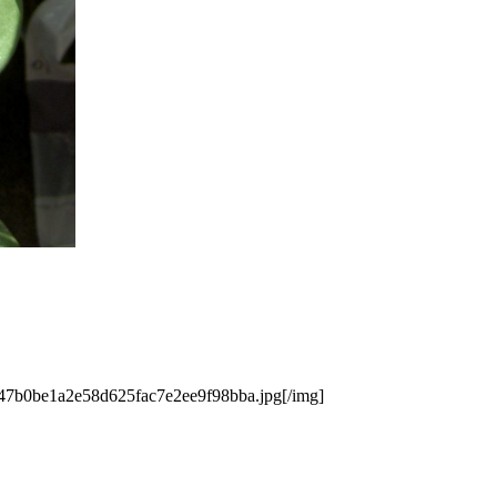
/947b0be1a2e58d625fac7e2ee9f98bba.jpg[/img]