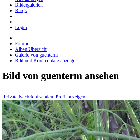
Bildergalerien
Blogs
Login
Forum
Alben Übersicht
Galerie von guenterm
Bild und Kommentare anzeigen
Bild von guenterm ansehen
Private Nachricht senden
Profil anzeigen