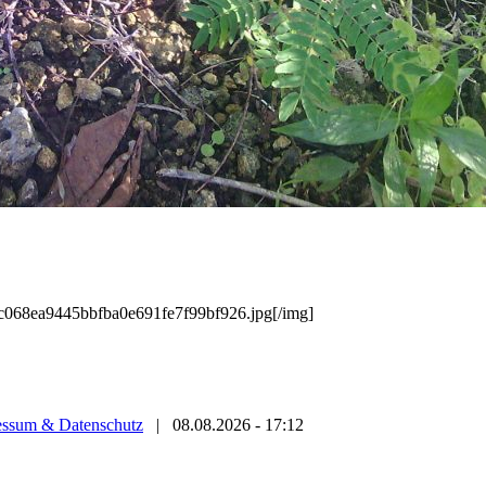
/6c068ea9445bbfba0e691fe7f99bf926.jpg[/img]
essum & Datenschutz
|
08.08.2026 - 17:12