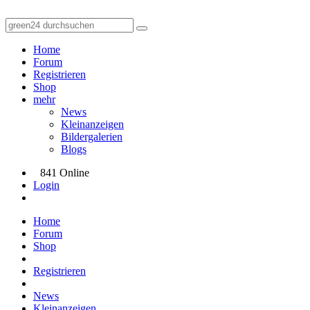
Home
Forum
Registrieren
Shop
mehr
News
Kleinanzeigen
Bildergalerien
Blogs
841 Online
Login
Home
Forum
Shop
Registrieren
News
Kleinanzeigen