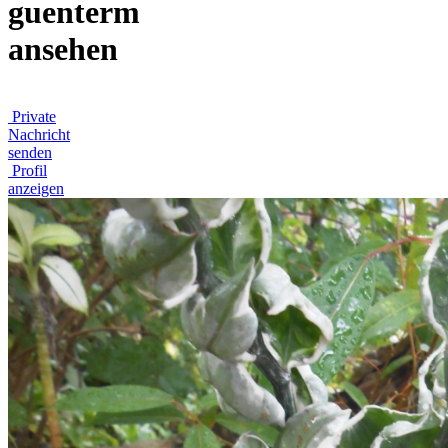
guenterm
ansehen
Private
Nachricht
senden
Profil
anzeigen