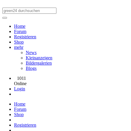
Home
Forum
Registrieren
Shop
mehr
News
Kleinanzeigen
Bildergalerien
Blogs
1011
Online
Login
Home
Forum
Shop
Registrieren