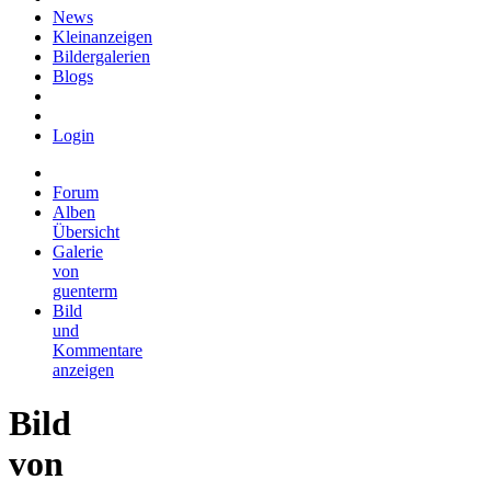
News
Kleinanzeigen
Bildergalerien
Blogs
Login
Forum
Alben
Übersicht
Galerie
von
guenterm
Bild
und
Kommentare
anzeigen
Bild
von