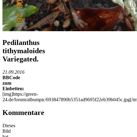
Pedilanthus
tithymaloides
Variegated.
21.09.2016
BBCode
zum
Einbetten:
[img]https://green-
24.de/forum/albumpic/693847890b5351ad9695f22eb39b045c.jpg[/i
Kommentare
Dieses
Bild
hat