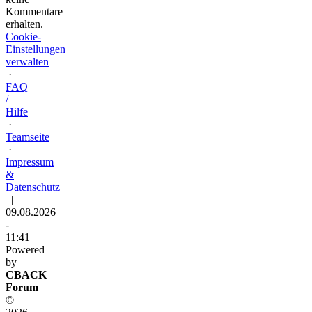
Kommentare
erhalten.
Cookie-
Einstellungen
verwalten
·
FAQ
/
Hilfe
·
Teamseite
·
Impressum
&
Datenschutz
|
09.08.2026
-
11:41
Powered
by
CBACK
Forum
©