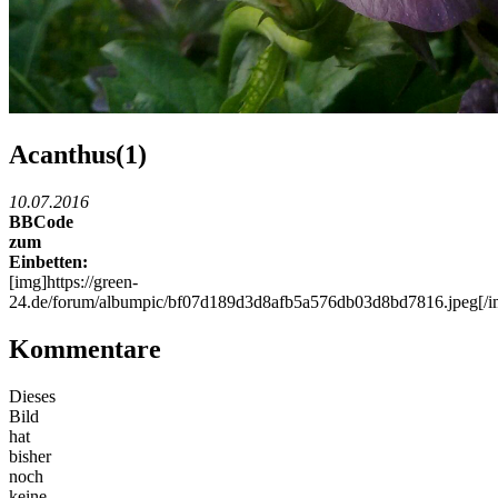
Acanthus(1)
10.07.2016
BBCode
zum
Einbetten:
[img]https://green-
24.de/forum/albumpic/bf07d189d3d8afb5a576db03d8bd7816.jpeg[/i
Kommentare
Dieses
Bild
hat
bisher
noch
keine