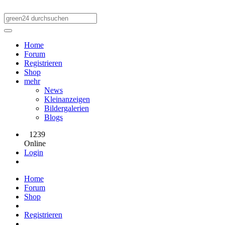
Home
Forum
Registrieren
Shop
mehr
News
Kleinanzeigen
Bildergalerien
Blogs
1239
Online
Login
Home
Forum
Shop
Registrieren