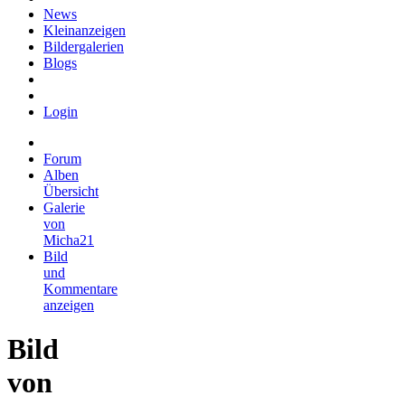
News
Kleinanzeigen
Bildergalerien
Blogs
Login
Forum
Alben
Übersicht
Galerie
von
Micha21
Bild
und
Kommentare
anzeigen
Bild
von