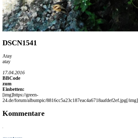
DSCN1541
Atay
atay
17.04.2016
BBCode
zum
Einbetten:
[img]https://green-
24.de/forum/albumpic/8816cc5a23c187eac4a6718aafdef2ef.jpg[/img]
Kommentare