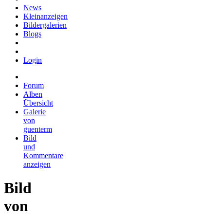
News
Kleinanzeigen
Bildergalerien
Blogs
Login
Forum
Alben
Übersicht
Galerie
von
guenterm
Bild
und
Kommentare
anzeigen
Bild
von