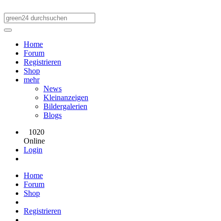
Home
Forum
Registrieren
Shop
mehr
News
Kleinanzeigen
Bildergalerien
Blogs
1020
Online
Login
Home
Forum
Shop
Registrieren