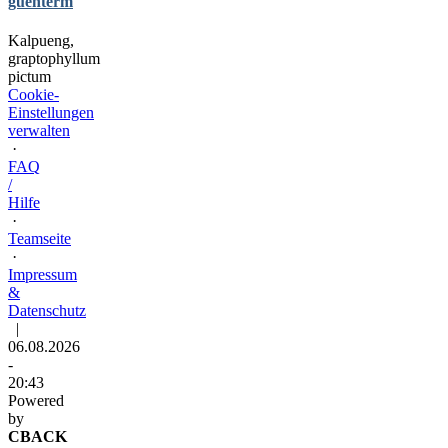
guenterm
Kalpueng,
graptophyllum
pictum
Cookie-
Einstellungen
verwalten
·
FAQ
/
Hilfe
·
Teamseite
·
Impressum
&
Datenschutz
|
06.08.2026
-
20:43
Powered
by
CBACK