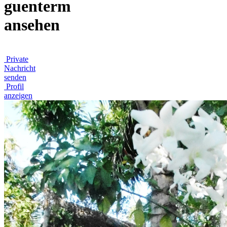
guenterm
ansehen
Private
Nachricht
senden
Profil
anzeigen