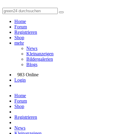
Home
Forum
Registrieren
Shop
mehr
News
Kleinanzeigen
Bildergalerien
Blogs
983 Online
Login
Home
Forum
Shop
Registrieren
News
Kleinanzeigen