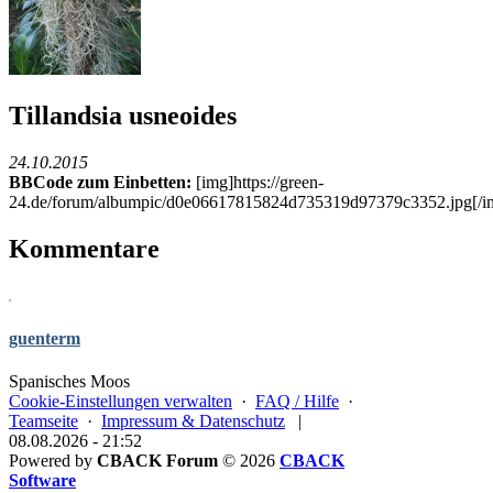
Tillandsia usneoides
24.10.2015
BBCode zum Einbetten:
[img]https://green-
24.de/forum/albumpic/d0e06617815824d735319d97379c3352.jpg[/i
Kommentare
guenterm
Spanisches Moos
Cookie-Einstellungen verwalten
·
FAQ / Hilfe
·
Teamseite
·
Impressum & Datenschutz
|
08.08.2026 - 21:52
Powered by
CBACK Forum
© 2026
CBACK
Software