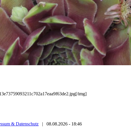
/513e73759093211c702a17eaa9f63de2.jpg[/img]
essum & Datenschutz
|
08.08.2026 - 18:46