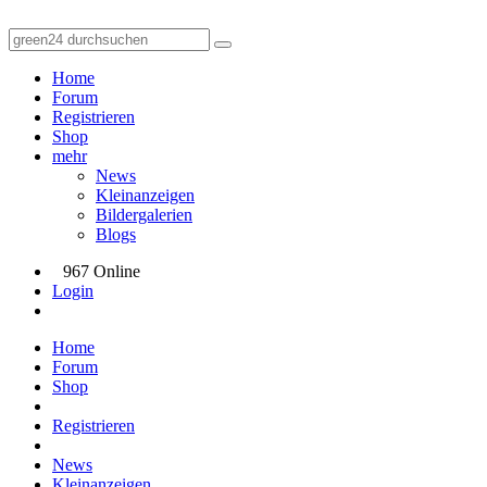
Home
Forum
Registrieren
Shop
mehr
News
Kleinanzeigen
Bildergalerien
Blogs
967 Online
Login
Home
Forum
Shop
Registrieren
News
Kleinanzeigen