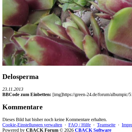
Delosperma
23.11.2013
BBCode zum Einbetten:
[img]https://green-24.de/forum/albumpic
Kommentare
Dieses Bild hat bisher noch keine Kommentare erhalten.
Cookie-Einstellungen verwalten
·
FAQ / Hilfe
·
Teamseite
·
Impr
Powered by
CBACK Forum
© 2026
CBACK Software