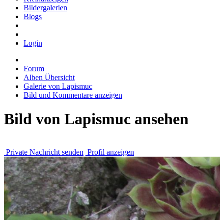
Bildergalerien
Blogs
Login
Forum
Alben Übersicht
Galerie von Lapismuc
Bild und Kommentare anzeigen
Bild von Lapismuc ansehen
Private Nachricht senden
Profil anzeigen