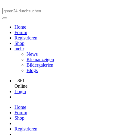
Home
Forum
Registrieren
Shop
mehr
News
Kleinanzeigen
Bildergalerien
Blogs
861
Online
Login
Home
Forum
Shop
Registrieren