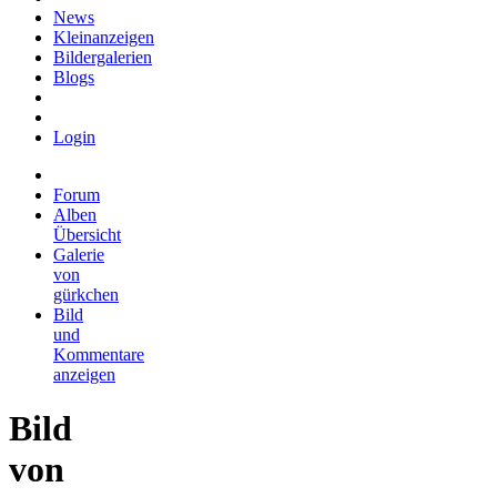
News
Kleinanzeigen
Bildergalerien
Blogs
Login
Forum
Alben
Übersicht
Galerie
von
gürkchen
Bild
und
Kommentare
anzeigen
Bild
von