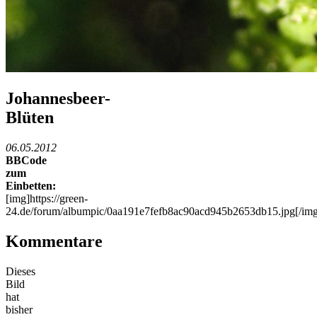
Johannesbeer-
Blüten
06.05.2012
BBCode
zum
Einbetten:
[img]https://green-
24.de/forum/albumpic/0aa191e7fefb8ac90acd945b2653db15.jpg[/img
Kommentare
Dieses
Bild
hat
bisher