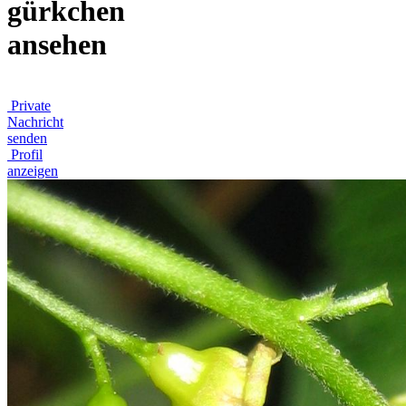
gürkchen
ansehen
Private
Nachricht
senden
Profil
anzeigen