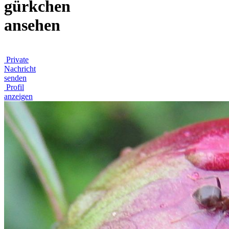
gürkchen
ansehen
Private
Nachricht
senden
Profil
anzeigen