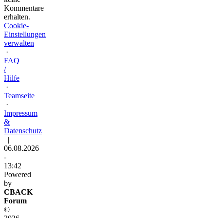
Kommentare
erhalten.
Cookie-
Einstellungen
verwalten
·
FAQ
/
Hilfe
·
Teamseite
·
Impressum
&
Datenschutz
|
06.08.2026
-
13:42
Powered
by
CBACK
Forum
©