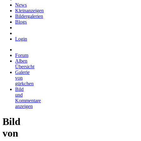
News
Kleinanzeigen
Bildergalerien
Blogs
Login
Forum
Alben
Übersicht
Galerie
von
gürkchen
Bild
und
Kommentare
anzeigen
Bild
von