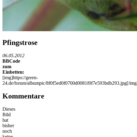
Pfingstrose
06.05.2012
BBCode
zum
Einbetten:
[img]https://green-
24.de/forum/albumpic/8f0f5ed0f0700d0081f0f7e593bdb293.jpg[/img
Kommentare
Dieses
Bild
hat
bisher
noch
keine