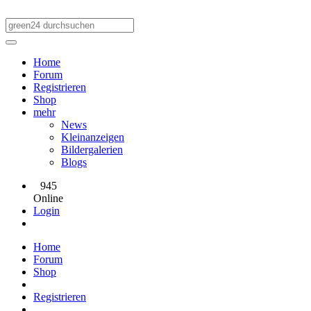
Home
Forum
Registrieren
Shop
mehr
News
Kleinanzeigen
Bildergalerien
Blogs
945
Online
Login
Home
Forum
Shop
Registrieren