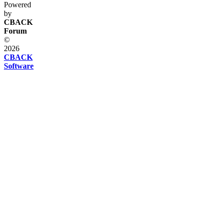
Powered
by
CBACK
Forum
©
2026
CBACK
Software
Diese
Seite
verwendet
Cookies
Diese
Seite
verwendet
Cookies
und
andere
Technologien.
Wenn
Du