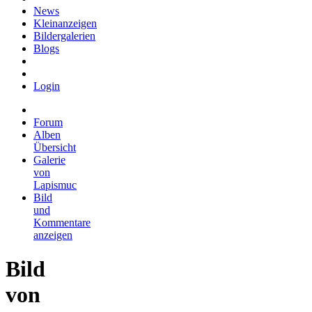
News
Kleinanzeigen
Bildergalerien
Blogs
Login
Forum
Alben
Übersicht
Galerie
von
Lapismuc
Bild
und
Kommentare
anzeigen
Bild
von