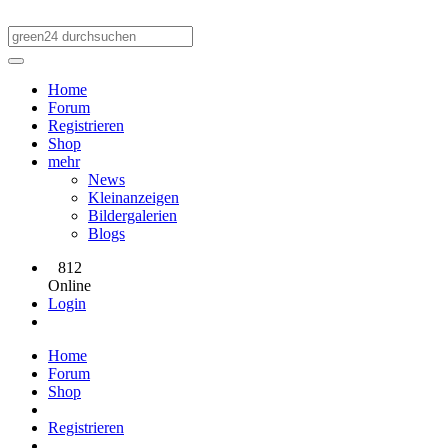
Home
Forum
Registrieren
Shop
mehr
News
Kleinanzeigen
Bildergalerien
Blogs
812
Online
Login
Home
Forum
Shop
Registrieren