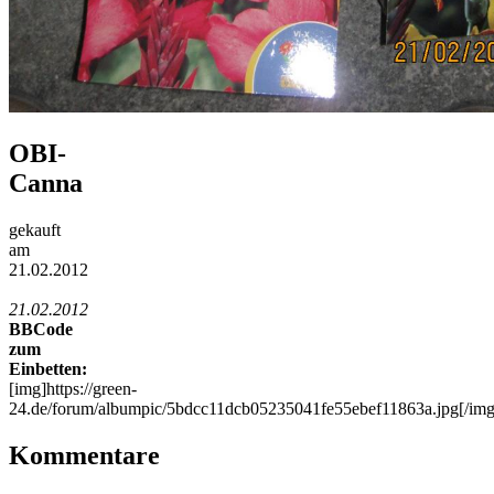
OBI-
Canna
gekauft
am
21.02.2012
21.02.2012
BBCode
zum
Einbetten:
[img]https://green-
24.de/forum/albumpic/5bdcc11dcb05235041fe55ebef11863a.jpg[/img
Kommentare