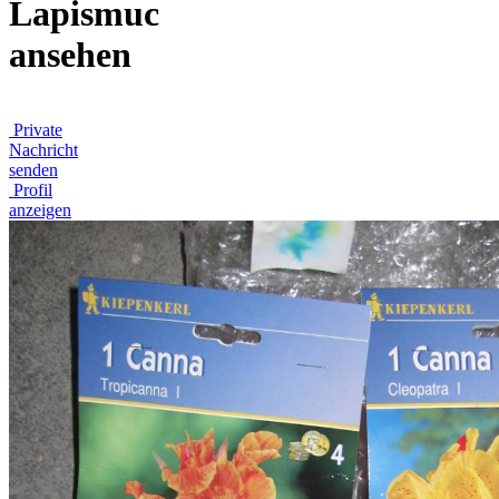
Lapismuc
ansehen
Private
Nachricht
senden
Profil
anzeigen