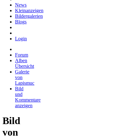
News
Kleinanzeigen
Bildergalerien
Blogs
Login
Forum
Alben
Übersicht
Galerie
von
Lapismuc
Bild
und
Kommentare
anzeigen
Bild
von