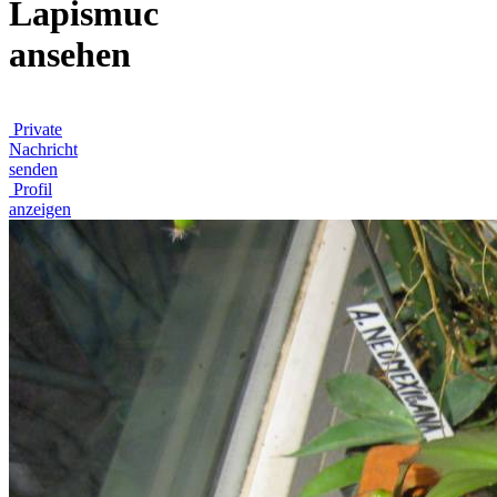
Lapismuc
ansehen
Private
Nachricht
senden
Profil
anzeigen