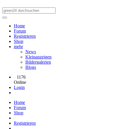
Home
Forum
Registrieren
Shop
mehr
News
Kleinanzeigen
Bildergalerien
Blogs
1176
Online
Login
Home
Forum
Shop
Registrieren