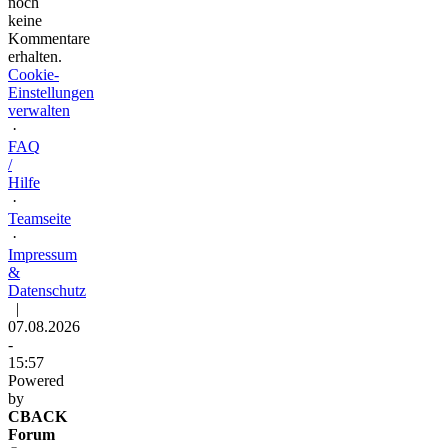
noch
keine
Kommentare
erhalten.
Cookie-
Einstellungen
verwalten
·
FAQ
/
Hilfe
·
Teamseite
·
Impressum
&
Datenschutz
|
07.08.2026
-
15:57
Powered
by
CBACK
Forum