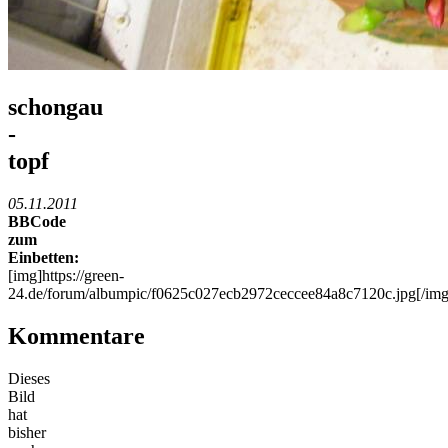
schongau
-
topf
05.11.2011
BBCode
zum
Einbetten:
[img]https://green-
24.de/forum/albumpic/f0625c027ecb2972ceccee84a8c7120c.jpg[/img
Kommentare
Dieses
Bild
hat
bisher