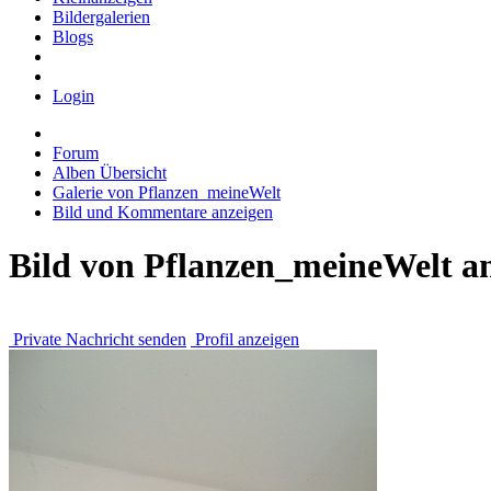
Bildergalerien
Blogs
Login
Forum
Alben Übersicht
Galerie von Pflanzen_meineWelt
Bild und Kommentare anzeigen
Bild von Pflanzen_meineWelt a
Private Nachricht senden
Profil anzeigen