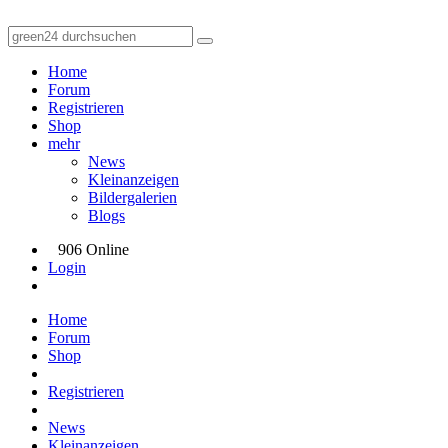
Home
Forum
Registrieren
Shop
mehr
News
Kleinanzeigen
Bildergalerien
Blogs
906 Online
Login
Home
Forum
Shop
Registrieren
News
Kleinanzeigen