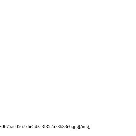
/480675acd5677be543a3f352a73b83e6.jpg[/img]