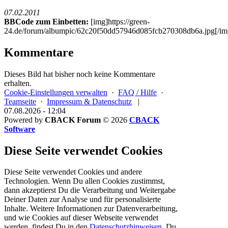
07.02.2011
BBCode zum Einbetten:
[img]https://green-
24.de/forum/albumpic/62c20f50dd57946d085fcb270308db6a.jpg[/im
Kommentare
Dieses Bild hat bisher noch keine Kommentare
erhalten.
Cookie-Einstellungen verwalten
·
FAQ / Hilfe
·
Teamseite
·
Impressum & Datenschutz
|
07.08.2026 - 12:04
Powered by
CBACK Forum
© 2026
CBACK
Software
Diese Seite verwendet Cookies
Diese Seite verwendet Cookies und andere
Technologien. Wenn Du allen Cookies zustimmst,
dann akzeptierst Du die Verarbeitung und Weitergabe
Deiner Daten zur Analyse und für personalisierte
Inhalte. Weitere Informationen zur Datenverarbeitung,
und wie Cookies auf dieser Webseite verwendet
werden, findest Du in den
Datenschutzhinweisen
. Du