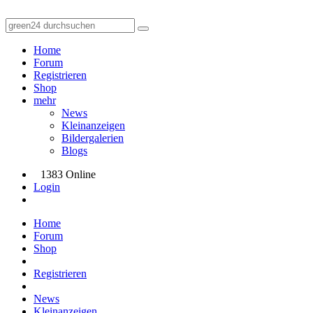
Home
Forum
Registrieren
Shop
mehr
News
Kleinanzeigen
Bildergalerien
Blogs
1383 Online
Login
Home
Forum
Shop
Registrieren
News
Kleinanzeigen