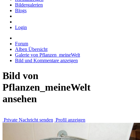
Bildergalerien
Blogs
Login
Forum
Alben Übersicht
Galerie von Pflanzen_meineWelt
Bild und Kommentare anzeigen
Bild von
Pflanzen_meineWelt
ansehen
Private Nachricht senden
Profil anzeigen