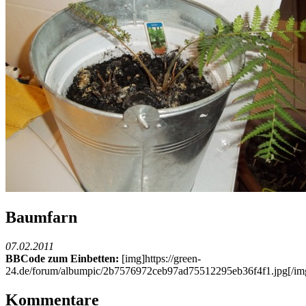
Baumfarn
07.02.2011
BBCode zum Einbetten:
[img]https://green-
24.de/forum/albumpic/2b7576972ceb97ad75512295eb36f4f1.jpg[/im
Kommentare