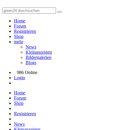
Home
Forum
Registrieren
Shop
mehr
News
Kleinanzeigen
Bildergalerien
Blogs
986 Online
Login
Home
Forum
Shop
Registrieren
News
Kleinanzeigen