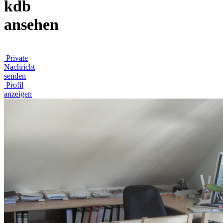
kdb
ansehen
Private
Nachricht
senden
Profil
anzeigen