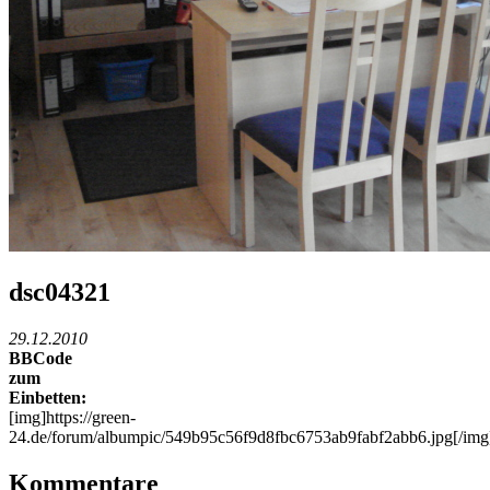
dsc04321
29.12.2010
BBCode
zum
Einbetten:
[img]https://green-
24.de/forum/albumpic/549b95c56f9d8fbc6753ab9fabf2abb6.jpg[/img
Kommentare