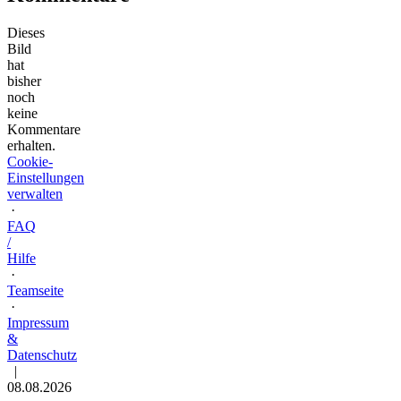
Dieses
Bild
hat
bisher
noch
keine
Kommentare
erhalten.
Cookie-
Einstellungen
verwalten
·
FAQ
/
Hilfe
·
Teamseite
·
Impressum
&
Datenschutz
|
08.08.2026