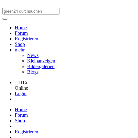
Home
Forum
Registrieren
Shop
mehr
News
Kleinanzeigen
Bildergalerien
Blogs
1116
Online
Login
Home
Forum
Shop
Registrieren