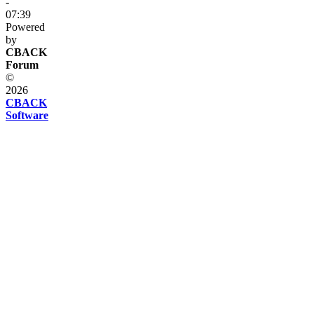
-
07:39
Powered
by
CBACK
Forum
©
2026
CBACK
Software
Diese
Seite
verwendet
Cookies
Diese
Seite
verwendet
Cookies
und
andere
Technologien.