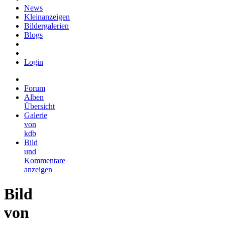
News
Kleinanzeigen
Bildergalerien
Blogs
Login
Forum
Alben
Übersicht
Galerie
von
kdb
Bild
und
Kommentare
anzeigen
Bild
von