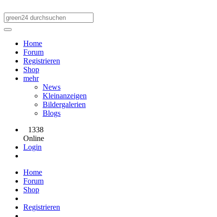
Home
Forum
Registrieren
Shop
mehr
News
Kleinanzeigen
Bildergalerien
Blogs
1338
Online
Login
Home
Forum
Shop
Registrieren