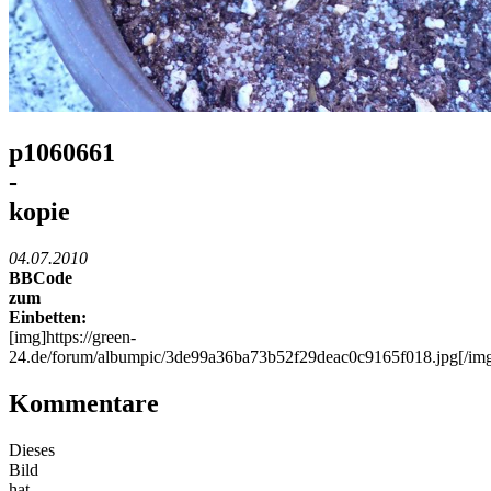
p1060661
-
kopie
04.07.2010
BBCode
zum
Einbetten:
[img]https://green-
24.de/forum/albumpic/3de99a36ba73b52f29deac0c9165f018.jpg[/im
Kommentare
Dieses
Bild
hat