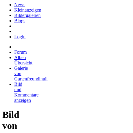
News
Kleinanzeigen
Bildergalerien
Blogs
Login
Forum
Alben
Übersicht
Galerie
von
Gartenfreundinuli
Bild
und
Kommentare
anzeigen
Bild
von