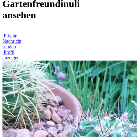
Gartenfreundinuli
ansehen
Private
Nachricht
senden
Profil
anzeigen