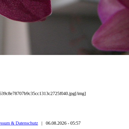
/0639c8e78707b9c35cc1313c2725f040.jpg[/img]
essum & Datenschutz
|
06.08.2026 - 05:57