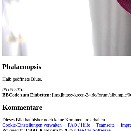
Phalaenopsis
Halb geöffnete Blüte.
05.05.2010
BBCode zum Einbetten:
[img]https://green-24.de/forum/albumpic
Kommentare
Dieses Bild hat bisher noch keine Kommentare erhalten.
Cookie-Einstellungen verwalten
·
FAQ / Hilfe
·
Teamseite
·
Impr
Powered by
CBACK Forum
© 2026
CBACK Software