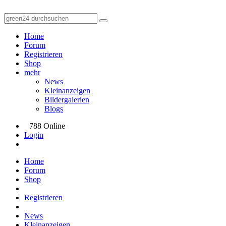
Home
Forum
Registrieren
Shop
mehr
News
Kleinanzeigen
Bildergalerien
Blogs
788 Online
Login
Home
Forum
Shop
Registrieren
News
Kleinanzeigen