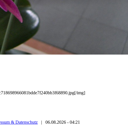
/ac718698966081bdde7f240bb3f68890.jpg[/img]
essum & Datenschutz
|
06.08.2026 - 04:21