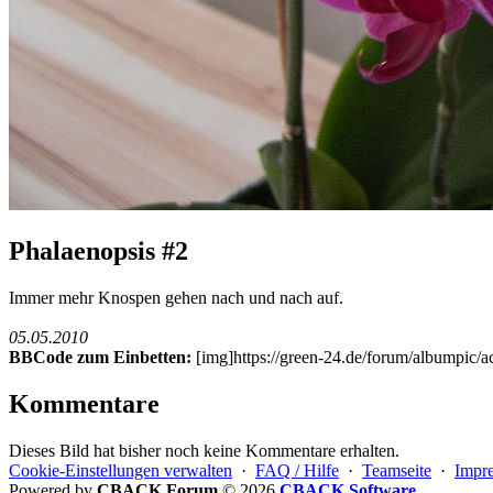
Phalaenopsis #2
Immer mehr Knospen gehen nach und nach auf.
05.05.2010
BBCode zum Einbetten:
[img]https://green-24.de/forum/albumpic
Kommentare
Dieses Bild hat bisher noch keine Kommentare erhalten.
Cookie-Einstellungen verwalten
·
FAQ / Hilfe
·
Teamseite
·
Impr
Powered by
CBACK Forum
© 2026
CBACK Software