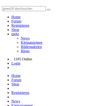
Home
Forum
Registrieren
Shop
mehr
News
Kleinanzeigen
Bildergalerien
Blogs
1185 Online
Login
Home
Forum
Shop
Registrieren
News
Kleinanzeigen