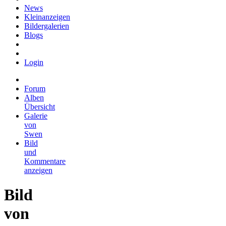
News
Kleinanzeigen
Bildergalerien
Blogs
Login
Forum
Alben
Übersicht
Galerie
von
Swen
Bild
und
Kommentare
anzeigen
Bild
von