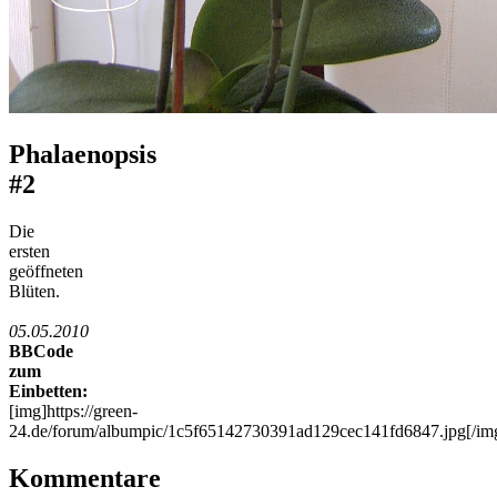
Phalaenopsis
#2
Die
ersten
geöffneten
Blüten.
05.05.2010
BBCode
zum
Einbetten:
[img]https://green-
24.de/forum/albumpic/1c5f65142730391ad129cec141fd6847.jpg[/im
Kommentare