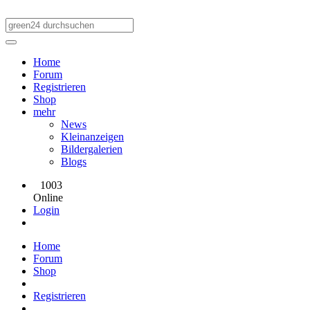
Home
Forum
Registrieren
Shop
mehr
News
Kleinanzeigen
Bildergalerien
Blogs
1003
Online
Login
Home
Forum
Shop
Registrieren