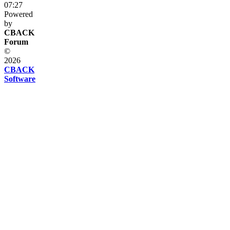
07:27
Powered
by
CBACK
Forum
©
2026
CBACK
Software
Diese
Seite
verwendet
Cookies
Diese
Seite
verwendet
Cookies
und
andere
Technologien.
Wenn