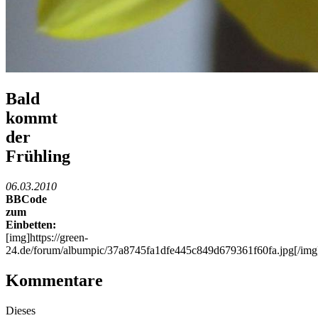
Bald
kommt
der
Frühling
06.03.2010
BBCode
zum
Einbetten:
[img]https://green-
24.de/forum/albumpic/37a8745fa1dfe445c849d679361f60fa.jpg[/img
Kommentare
Dieses