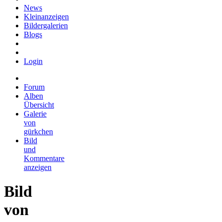
News
Kleinanzeigen
Bildergalerien
Blogs
Login
Forum
Alben
Übersicht
Galerie
von
gürkchen
Bild
und
Kommentare
anzeigen
Bild
von