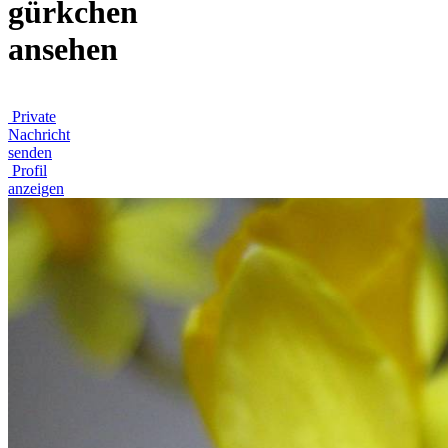
gürkchen
ansehen
Private
Nachricht
senden
Profil
anzeigen