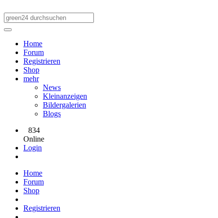
Home
Forum
Registrieren
Shop
mehr
News
Kleinanzeigen
Bildergalerien
Blogs
834
Online
Login
Home
Forum
Shop
Registrieren