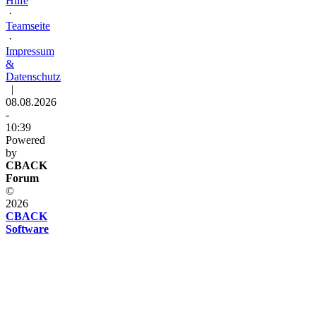
Hilfe
·
Teamseite
·
Impressum
&
Datenschutz
|
08.08.2026
-
10:39
Powered
by
CBACK
Forum
©
2026
CBACK
Software
Diese
Seite
verwendet
Cookies