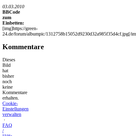
03.03.2010
BBCode
zum
Einbetten:
[img]https://green-
24.de/forum/albumpic/1312758b15052d9230d32a985f35d4cf.jpg[/im
Kommentare
Dieses
Bild
hat
bisher
noch
keine
Kommentare
erhalten.
Cookie-
Einstellungen
verwalten
·
FAQ
/