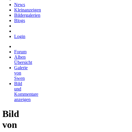
News
Kleinanzeigen
Bildergalerien
Blogs
Login
Forum
Alben
Übersicht
Galerie
von
Swen
Bild
und
Kommentare
anzeigen
Bild
von