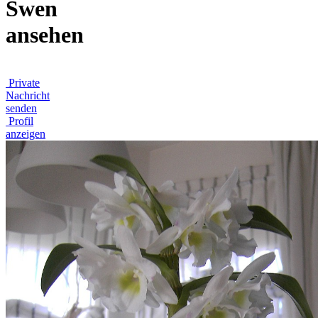
Swen
ansehen
Private
Nachricht
senden
Profil
anzeigen