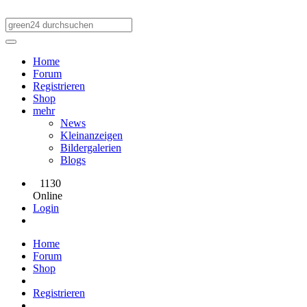
Home
Forum
Registrieren
Shop
mehr
News
Kleinanzeigen
Bildergalerien
Blogs
1130
Online
Login
Home
Forum
Shop
Registrieren