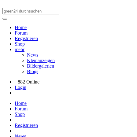
Home
Forum
Registrieren
Shop
mehr
News
Kleinanzeigen
Bildergalerien
Blogs
882 Online
Login
Home
Forum
Shop
Registrieren
News