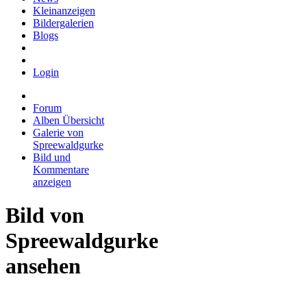
Kleinanzeigen
Bildergalerien
Blogs
Login
Forum
Alben Übersicht
Galerie von
Spreewaldgurke
Bild und
Kommentare
anzeigen
Bild von
Spreewaldgurke
ansehen