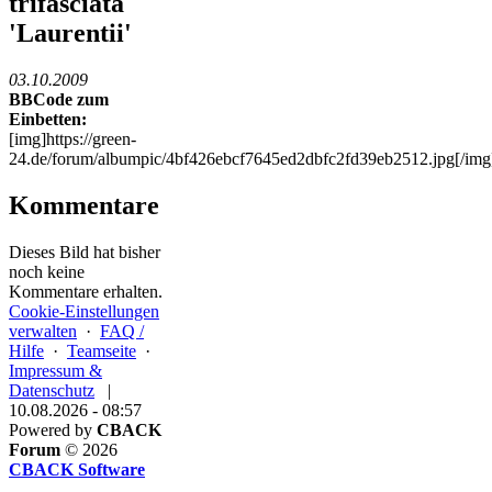
trifasciata
'Laurentii'
03.10.2009
BBCode zum
Einbetten:
[img]https://green-
24.de/forum/albumpic/4bf426ebcf7645ed2dbfc2fd39eb2512.jpg[/img
Kommentare
Dieses Bild hat bisher
noch keine
Kommentare erhalten.
Cookie-Einstellungen
verwalten
·
FAQ /
Hilfe
·
Teamseite
·
Impressum &
Datenschutz
|
10.08.2026 - 08:57
Powered by
CBACK
Forum
© 2026
CBACK Software