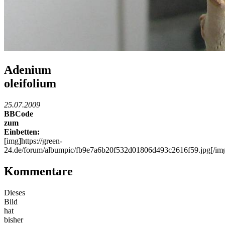
Adenium
oleifolium
25.07.2009
BBCode
zum
Einbetten:
[img]https://green-
24.de/forum/albumpic/fb9e7a6b20f532d01806d493c2616f59.jpg[/im
Kommentare
Dieses
Bild
hat
bisher