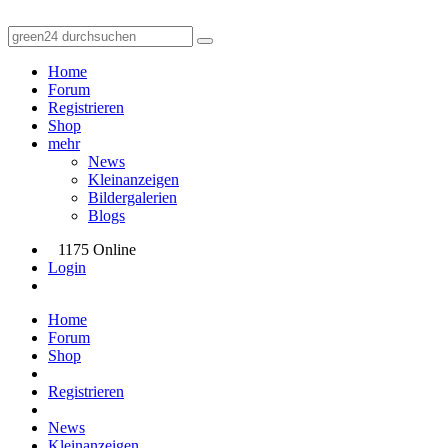
Home
Forum
Registrieren
Shop
mehr
News
Kleinanzeigen
Bildergalerien
Blogs
1175 Online
Login
Home
Forum
Shop
Registrieren
News
Kleinanzeigen