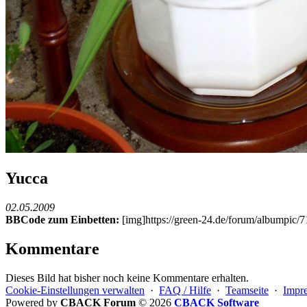
Yucca
02.05.2009
BBCode zum Einbetten:
[img]https://green-24.de/forum/albumpic
Kommentare
Dieses Bild hat bisher noch keine Kommentare erhalten.
Cookie-Einstellungen verwalten
·
FAQ / Hilfe
·
Teamseite
·
Impr
Powered by
CBACK Forum
© 2026
CBACK Software