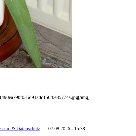
/71490ea79bf035d91adc156f0e35774a.jpg[/img]
essum & Datenschutz
|
07.08.2026 - 15:38