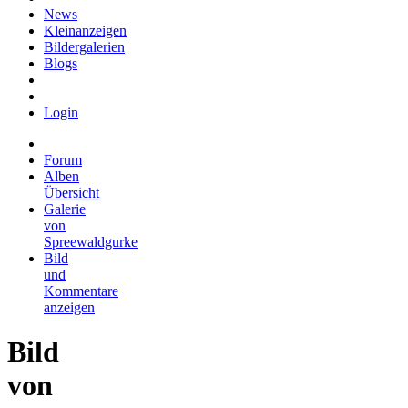
News
Kleinanzeigen
Bildergalerien
Blogs
Login
Forum
Alben
Übersicht
Galerie
von
Spreewaldgurke
Bild
und
Kommentare
anzeigen
Bild
von