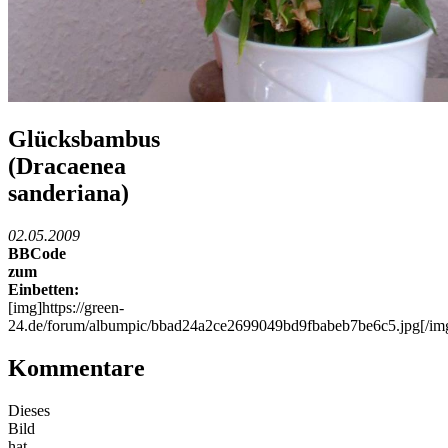
Glücksbambus
(Dracaenea
sanderiana)
02.05.2009
BBCode
zum
Einbetten:
[img]https://green-
24.de/forum/albumpic/bbad24a2ce2699049bd9fbabeb7be6c5.jpg[/im
Kommentare
Dieses
Bild
hat