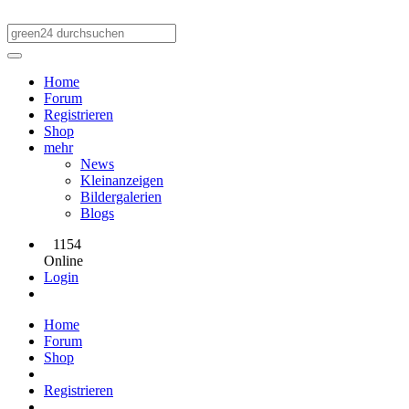
Home
Forum
Registrieren
Shop
mehr
News
Kleinanzeigen
Bildergalerien
Blogs
1154
Online
Login
Home
Forum
Shop
Registrieren