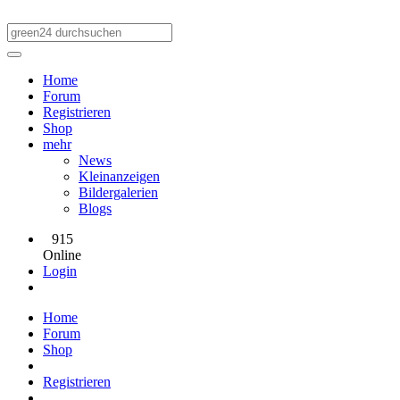
Home
Forum
Registrieren
Shop
mehr
News
Kleinanzeigen
Bildergalerien
Blogs
915
Online
Login
Home
Forum
Shop
Registrieren