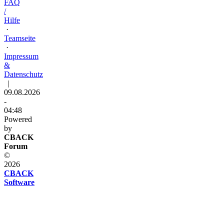
FAQ
/
Hilfe
·
Teamseite
·
Impressum
&
Datenschutz
|
09.08.2026
-
04:48
Powered
by
CBACK
Forum
©
2026
CBACK
Software
Diese
Seite