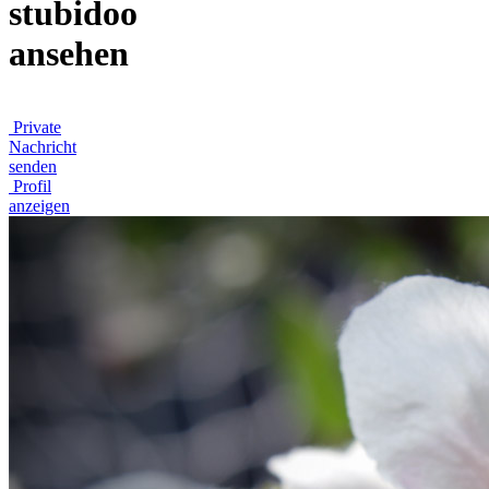
stubidoo
ansehen
Private
Nachricht
senden
Profil
anzeigen