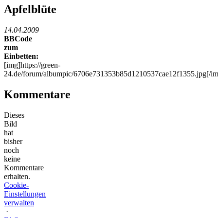
Apfelblüte
14.04.2009
BBCode
zum
Einbetten:
[img]https://green-
24.de/forum/albumpic/6706e731353b85d1210537cae12f1355.jpg[/im
Kommentare
Dieses
Bild
hat
bisher
noch
keine
Kommentare
erhalten.
Cookie-
Einstellungen
verwalten
·