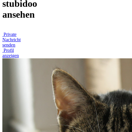
stubidoo
ansehen
Private
Nachricht
senden
Profil
anzeigen