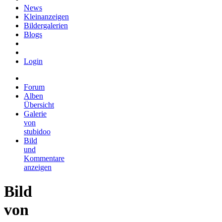
News
Kleinanzeigen
Bildergalerien
Blogs
Login
Forum
Alben
Übersicht
Galerie
von
stubidoo
Bild
und
Kommentare
anzeigen
Bild
von