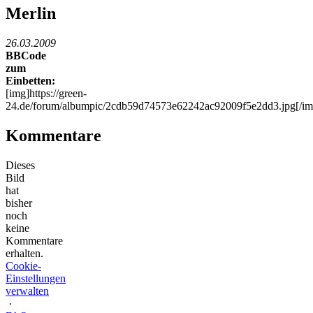
Merlin
26.03.2009
BBCode
zum
Einbetten:
[img]https://green-
24.de/forum/albumpic/2cdb59d74573e62242ac92009f5e2dd3.jpg[/im
Kommentare
Dieses
Bild
hat
bisher
noch
keine
Kommentare
erhalten.
Cookie-
Einstellungen
verwalten
·