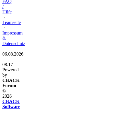
FAQ
/
Hilfe
·
Teamseite
·
Impressum
&
Datenschutz
|
06.08.2026
-
08:17
Powered
by
CBACK
Forum
©
2026
CBACK
Software
Diese
Seite