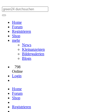
Home
Forum
Registrieren
Shop
mehr
News
Kleinanzeigen
Bildergalerien
Blogs
798
Online
Login
Home
Forum
Shop
Registrieren