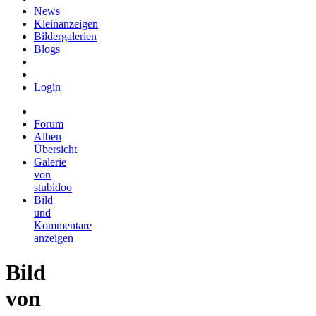
News
Kleinanzeigen
Bildergalerien
Blogs
Login
Forum
Alben
Übersicht
Galerie
von
stubidoo
Bild
und
Kommentare
anzeigen
Bild
von