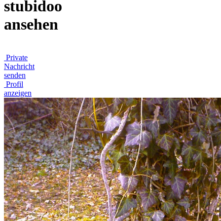
stubidoo
ansehen
Private
Nachricht
senden
Profil
anzeigen