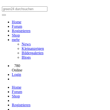
Home
Forum
Registrieren
Shop
mehr
News
Kleinanzeigen
Bildergalerien
Blogs
780
Online
Login
Home
Forum
Shop
Registrieren