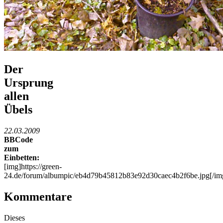
Der
Ursprung
allen
Übels
22.03.2009
BBCode
zum
Einbetten:
[img]https://green-
24.de/forum/albumpic/eb4d79b45812b83e92d30caec4b2f6be.jpg[/im
Kommentare
Dieses