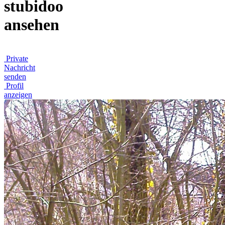
stubidoo
ansehen
Private
Nachricht
senden
Profil
anzeigen