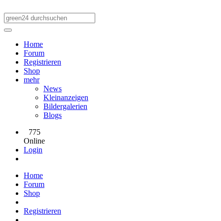
Home
Forum
Registrieren
Shop
mehr
News
Kleinanzeigen
Bildergalerien
Blogs
775
Online
Login
Home
Forum
Shop
Registrieren