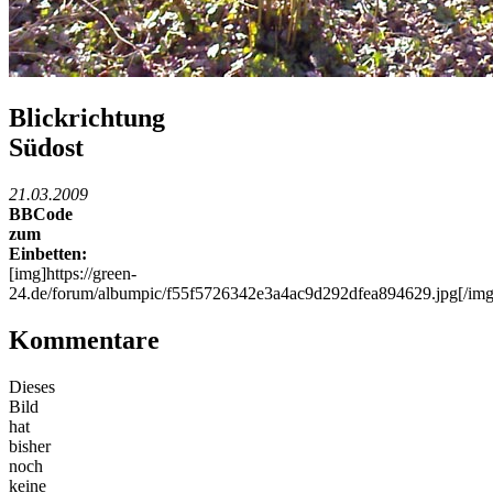
Blickrichtung
Südost
21.03.2009
BBCode
zum
Einbetten:
[img]https://green-
24.de/forum/albumpic/f55f5726342e3a4ac9d292dfea894629.jpg[/img
Kommentare
Dieses
Bild
hat
bisher
noch
keine