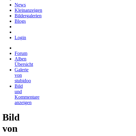
News
Kleinanzeigen
Bildergalerien
Blogs
Login
Forum
Alben
Übersicht
Galerie
von
stubidoo
Bild
und
Kommentare
anzeigen
Bild
von