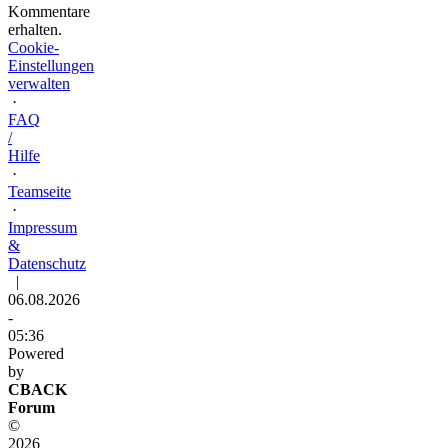
Kommentare
erhalten.
Cookie-
Einstellungen
verwalten
·
FAQ
/
Hilfe
·
Teamseite
·
Impressum
&
Datenschutz
|
06.08.2026
-
05:36
Powered
by
CBACK
Forum
©
2026