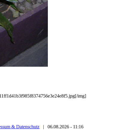
/711ff1d41b3f985f8374756e3e24e8f5.jpg[/img]
essum & Datenschutz
|
06.08.2026 - 11:16