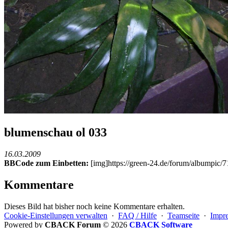
blumenschau ol 033
16.03.2009
BBCode zum Einbetten:
[img]https://green-24.de/forum/albumpic
Kommentare
Dieses Bild hat bisher noch keine Kommentare erhalten.
Cookie-Einstellungen verwalten
·
FAQ / Hilfe
·
Teamseite
·
Impr
Powered by
CBACK Forum
© 2026
CBACK Software