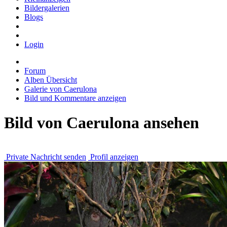
Bildergalerien
Blogs
Login
Forum
Alben Übersicht
Galerie von Caerulona
Bild und Kommentare anzeigen
Bild von Caerulona ansehen
Private Nachricht senden
Profil anzeigen