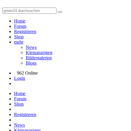
Home
Forum
Registrieren
Shop
mehr
News
Kleinanzeigen
Bildergalerien
Blogs
962 Online
Login
Home
Forum
Shop
Registrieren
News
Kleinanzeigen