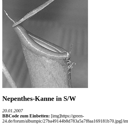
Nepenthes-Kanne in S/W
20.01.2007
BBCode zum Einbetten:
[img]https://green-
24.de/forum/albumpic/27ba49144b8d783a5a7f8aa169181b70.jpg[/im