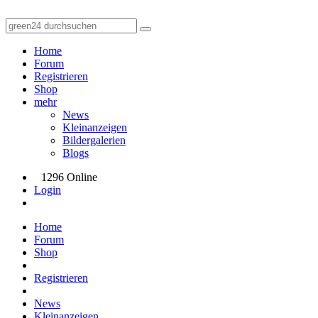
Home
Forum
Registrieren
Shop
mehr
News
Kleinanzeigen
Bildergalerien
Blogs
1296 Online
Login
Home
Forum
Shop
Registrieren
News
Kleinanzeigen