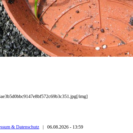
/f4ae3b5d0bbc9147e8bf572c69b3c351.jpg[/img]
essum & Datenschutz
|
06.08.2026 - 13:59