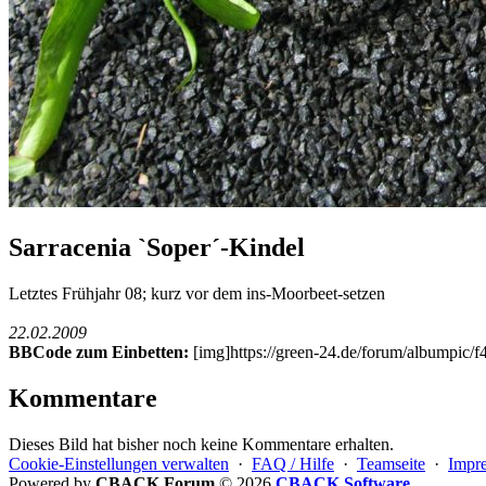
Sarracenia `Soper´-Kindel
Letztes Frühjahr 08; kurz vor dem ins-Moorbeet-setzen
22.02.2009
BBCode zum Einbetten:
[img]https://green-24.de/forum/albumpic
Kommentare
Dieses Bild hat bisher noch keine Kommentare erhalten.
Cookie-Einstellungen verwalten
·
FAQ / Hilfe
·
Teamseite
·
Impr
Powered by
CBACK Forum
© 2026
CBACK Software