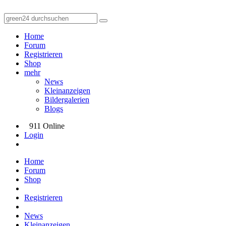
Home
Forum
Registrieren
Shop
mehr
News
Kleinanzeigen
Bildergalerien
Blogs
911 Online
Login
Home
Forum
Shop
Registrieren
News
Kleinanzeigen