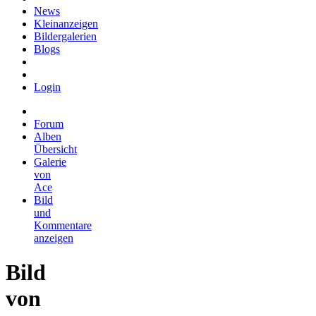
News
Kleinanzeigen
Bildergalerien
Blogs
Login
Forum
Alben
Übersicht
Galerie
von
Ace
Bild
und
Kommentare
anzeigen
Bild
von