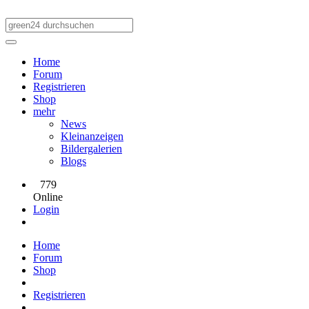
Home
Forum
Registrieren
Shop
mehr
News
Kleinanzeigen
Bildergalerien
Blogs
779
Online
Login
Home
Forum
Shop
Registrieren