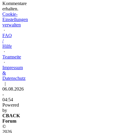
Kommentare
erhalten.
Cookie-
Einstellungen
verwalten
·
FAQ
/
Hilfe
·
Teamseite
·
Impressum
&
Datenschutz
|
06.08.2026
-
04:54
Powered
by
CBACK
Forum
©
2026