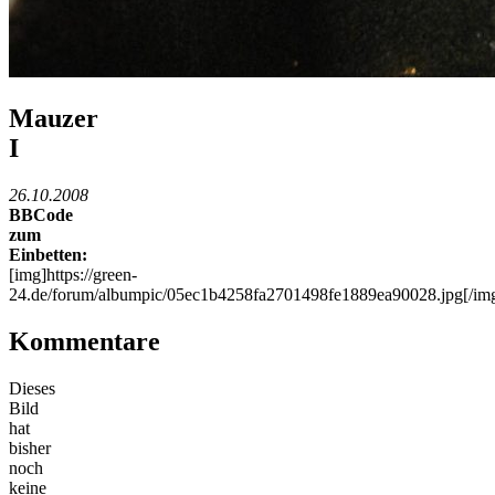
Mauzer
I
26.10.2008
BBCode
zum
Einbetten:
[img]https://green-
24.de/forum/albumpic/05ec1b4258fa2701498fe1889ea90028.jpg[/im
Kommentare
Dieses
Bild
hat
bisher
noch
keine