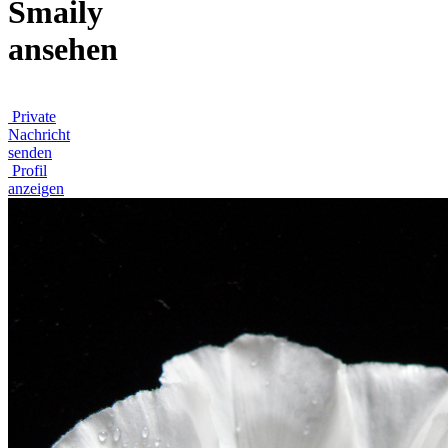
Smaily
ansehen
Private
Nachricht
senden
Profil
anzeigen