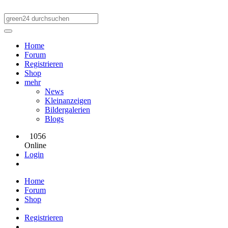
Home
Forum
Registrieren
Shop
mehr
News
Kleinanzeigen
Bildergalerien
Blogs
1056
Online
Login
Home
Forum
Shop
Registrieren