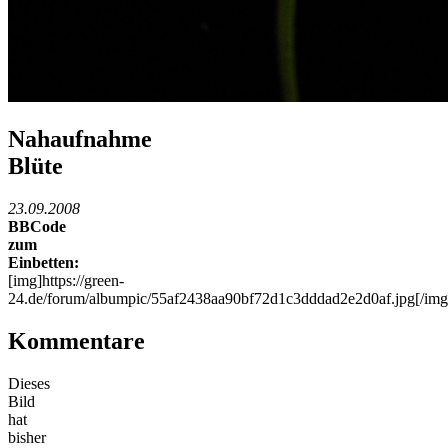
Nahaufnahme
Blüte
23.09.2008
BBCode
zum
Einbetten:
[img]https://green-
24.de/forum/albumpic/55af2438aa90bf72d1c3dddad2e2d0af.jpg[/img
Kommentare
Dieses
Bild
hat
bisher