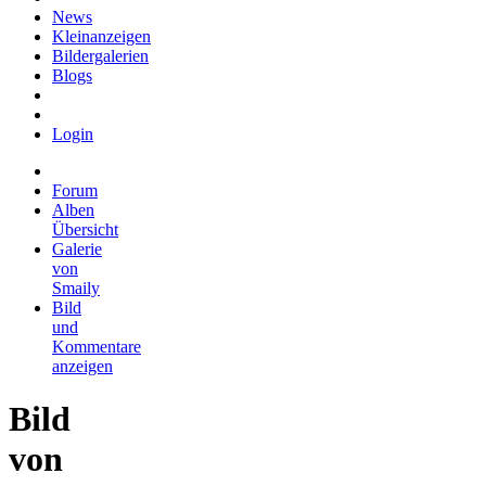
News
Kleinanzeigen
Bildergalerien
Blogs
Login
Forum
Alben
Übersicht
Galerie
von
Smaily
Bild
und
Kommentare
anzeigen
Bild
von